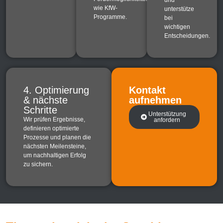
wie KfW-
unterstütze
Programme.
bei
wichtigen
Entscheidungen.
4. Optimierung
Kontakt
& nächste
aufnehmen
Schritte
Unterstützung
Wir prüfen Ergebnisse,
anfordern
definieren optimierte
Prozesse und planen die
nächsten Meilensteine,
um nachhaltigen Erfolg
zu sichern.