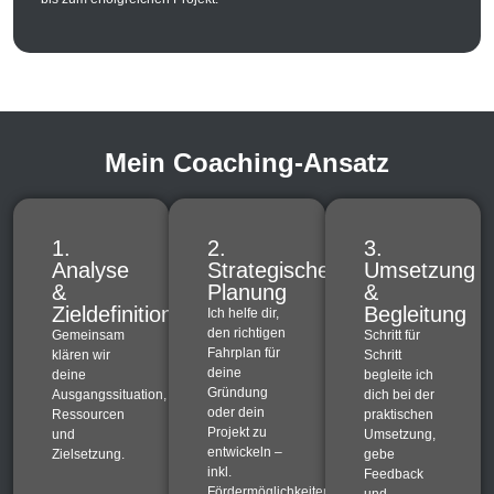
Mein Coaching-Ansatz
1.
2.
3.
Analyse
Strategische
Umsetzung
&
Planung
&
Zieldefinition
Begleitung
Ich helfe dir,
den richtigen
Gemeinsam
Schritt für
Fahrplan für
klären wir
Schritt
deine
deine
begleite ich
Gründung
Ausgangssituation,
dich bei der
oder dein
Ressourcen
praktischen
Projekt zu
und
Umsetzung,
entwickeln –
Zielsetzung.
gebe
inkl.
Feedback
Fördermöglichkeiten
und